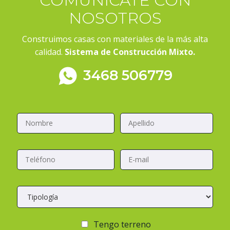
COMUNICATE CON
NOSOTROS
Construimos casas con materiales de la más alta
calidad.
Sistema de Construcción Mixto.
3468 506779
N
A
o
p
m
e
b
l
T
E
r
l
e
-
e
i
l
m
*
d
é
a
o
T
f
i
*
i
o
l
p
n
*
o
o
Tengo terreno
l