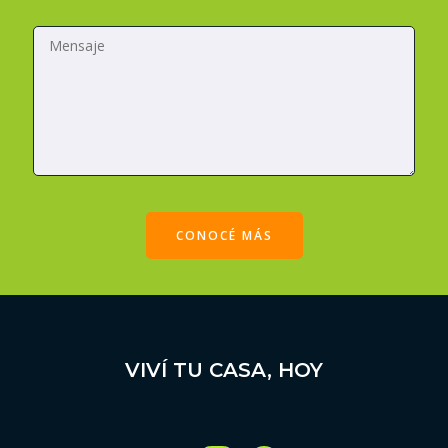
*
o
M
g
e
í
n
a
s
a
j
e
CONOCÉ MÁS
VIVÍ TU CASA, HOY